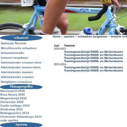
home
>
sporten
>
schaatsen langebaan
>
historie sc
schaatsen
Nationale Records
Jaar
Toernooi
Wereldrecords schaatsen
2014-2015
Trainingswedstrijd KNSB- en Merkenteams
Schaatskalender
Trainingswedstrijd KNSB- en Merkenteams
Ijsbanen langebaan
Trainingswedstrijd KNSB- en Merkenteams
Trainingswedstrijd KNSB- en Merkenteams
Adelskalender vrouwen klein
2013-2014
Adelskalender mannen klein
Trainingswedstrijd KNSB- en Merkenteams
Trainingswedstrijd KNSB- en Merkenteams
Adelskalender mannen
Adelskalender vrouwen
Ranglijsten schaatsen
Managerspellen
Massasprint 2026
Rosa Nostra 2026
Wegwedstrijd 2026
IJsmeester 2025
Vuelta mañager 2025
Strafschop 2021
Bettingpractice 2014
IJsmeester Hollandcups 2013
oude spellen
Sporten