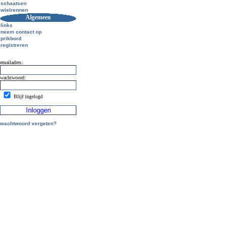
schaatsen
wielrennen
Algemeen
links
neem contact op
prikbord
registreren
emailadres:
wachtwoord:
Blijf ingelogd
wachtwoord vergeten?