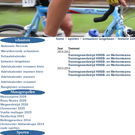
home
>
sporten
>
schaatsen langebaan
>
historie sc
schaatsen
Nationale Records
Jaar
Toernooi
Wereldrecords schaatsen
2014-2015
Trainingswedstrijd KNSB- en Merkenteams
Schaatskalender
Trainingswedstrijd KNSB- en Merkenteams
Ijsbanen langebaan
Trainingswedstrijd KNSB- en Merkenteams
Trainingswedstrijd KNSB- en Merkenteams
Adelskalender vrouwen klein
2013-2014
Adelskalender mannen klein
Trainingswedstrijd KNSB- en Merkenteams
Trainingswedstrijd KNSB- en Merkenteams
Adelskalender mannen
Adelskalender vrouwen
Ranglijsten schaatsen
Managerspellen
Massasprint 2026
Rosa Nostra 2026
Wegwedstrijd 2026
IJsmeester 2025
Vuelta mañager 2025
Strafschop 2021
Bettingpractice 2014
IJsmeester Hollandcups 2013
oude spellen
Sporten