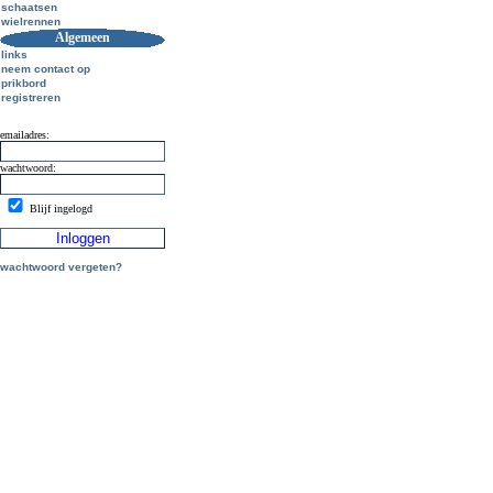
schaatsen
wielrennen
Algemeen
links
neem contact op
prikbord
registreren
emailadres:
wachtwoord:
Blijf ingelogd
wachtwoord vergeten?