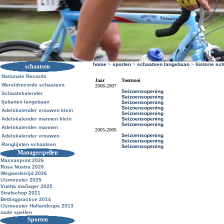
home
>
sporten
>
schaatsen langebaan
>
historie sc
schaatsen
Nationale Records
Jaar
Toernooi
Wereldrecords schaatsen
2006-2007
Seizoensopening
Schaatskalender
Seizoensopening
Ijsbanen langebaan
Seizoensopening
Seizoensopening
Adelskalender vrouwen klein
Seizoensopening
Adelskalender mannen klein
Seizoensopening
Seizoensopening
Adelskalender mannen
2005-2006
Seizoensopening
Adelskalender vrouwen
Seizoensopening
Ranglijsten schaatsen
Seizoensopening
Managerspellen
Massasprint 2026
Rosa Nostra 2026
Wegwedstrijd 2026
IJsmeester 2025
Vuelta mañager 2025
Strafschop 2021
Bettingpractice 2014
IJsmeester Hollandcups 2013
oude spellen
Sporten