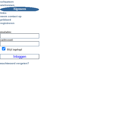
schaatsen
wielrennen
Algemeen
links
neem contact op
prikbord
registreren
emailadres:
wachtwoord:
Blijf ingelogd
wachtwoord vergeten?