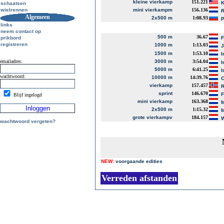
kleine vierkamp
151.221
K
schaatsen
wielrennen
mini vierkampm
156.136
R
Algemeen
2x500 m
1:08.93
P
links
neem contact op
500 m
36.67
prikbord
registreren
1000 m
1:13.03
J
1500 m
1:53.10
I
emailadres:
3000 m
3:54.04
I
5000 m
6:41.25
I
wachtwoord:
10000 m
14:39.76
C
vierkamp
157.457
R
sprint
146.670
Blijf ingelogd
mini vierkamp
163.368
M
2x500 m
1:15.32
M
grote vierkampv
184.157
W
wachtwoord vergeten?
NEW:
voorgaande edities
Verreden afstanden