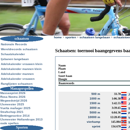
home
>
sporten
>
schaatsen langebaan
>
schaatstoe
schaatsen
Nationale Records
Wereldrecords schaatsen
Schaatsen: toernooi baangegevens ba
Schaatskalender
Ijsbanen langebaan
Adelskalender vrouwen klein
Naam
Plaats
Adelskalender mannen klein
Land
Adelskalender mannen
Soort baan
Adelskalender vrouwen
Hoogte
Baanrecords
Ranglijsten schaatsen
Managerspellen
Massasprint 2026
500 m
33.78
J
Rosa Nostra 2026
1000 m
1:06.38
J
Wegwedstrijd 2026
1500 m
1:42.55
J
IJsmeester 2025
3000 m
3:39.65
Vuelta mañager 2025
S
Strafschop 2021
5000 m
6:04.36
P
Bettingpractice 2014
10000 m
12:28.05
V
IJsmeester Hollandcups 2013
vierkamp
145.804
S
oude spellen
sprint
134.670
Sporten
J