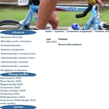
home
>
sporten
>
schaatsen langebaan
>
historie sc
schaatsen
Nationale Records
Jaar
Toernooi
Wereldrecords schaatsen
2015-2016
Desert International
Schaatskalender
Ijsbanen langebaan
Adelskalender vrouwen klein
Adelskalender mannen klein
Adelskalender mannen
Adelskalender vrouwen
Ranglijsten schaatsen
Managerspellen
Massasprint 2026
Rosa Nostra 2026
Wegwedstrijd 2026
IJsmeester 2025
Vuelta mañager 2025
Strafschop 2021
Bettingpractice 2014
IJsmeester Hollandcups 2013
oude spellen
Sporten