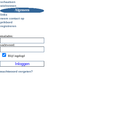
schaatsen
wielrennen
Algemeen
links
neem contact op
prikbord
registreren
emailadres:
wachtwoord:
Blijf ingelogd
wachtwoord vergeten?