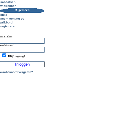
schaatsen
wielrennen
Algemeen
links
neem contact op
prikbord
registreren
emailadres:
wachtwoord:
Blijf ingelogd
wachtwoord vergeten?