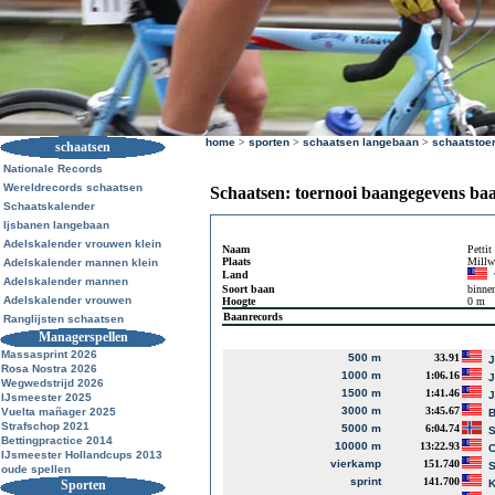
home
>
sporten
>
schaatsen langebaan
>
schaatstoe
schaatsen
Nationale Records
Wereldrecords schaatsen
Schaatsen: toernooi baangegevens ba
Schaatskalender
Ijsbanen langebaan
Adelskalender vrouwen klein
Naam
Pettit
Plaats
Millw
Adelskalender mannen klein
Land
Adelskalender mannen
Soort baan
binne
Adelskalender vrouwen
Hoogte
0 m
Baanrecords
Ranglijsten schaatsen
Managerspellen
Massasprint 2026
500 m
33.91
J
Rosa Nostra 2026
1000 m
1:06.16
J
Wegwedstrijd 2026
1500 m
1:41.46
J
IJsmeester 2025
3000 m
3:45.67
Vuelta mañager 2025
B
Strafschop 2021
5000 m
6:04.74
S
Bettingpractice 2014
10000 m
13:22.93
C
IJsmeester Hollandcups 2013
vierkamp
151.740
S
oude spellen
sprint
141.700
Sporten
K