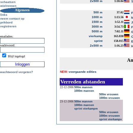
2x500 m
1:10.04
T
schaatsen
wielrennen
Algemeen
500 m
37.02
links
1000 m
1:13.56
M
neem contact op
1500 m
1:52.11
prikbord
J
registreren
3000 m
3:54.73
F
5000 m
7:02.11
G
vierkamp
163.830
emailadres:
C
sprint
158.015
E
wachtwoord:
2x500 m
1:16.23
H
Blijf ingelogd
Am
NEW:
voorgaande edities
wachtwoord vergeten?
Verreden afstanden
22-12-2006
500m mannen
1000m mannen
500m vrouwen
1000m vrouwen
23-12-2006
500m mannen
1000m mannen
sprint vierkampm
500m vrouwen
1000m vrouwen
sprint vierkampv