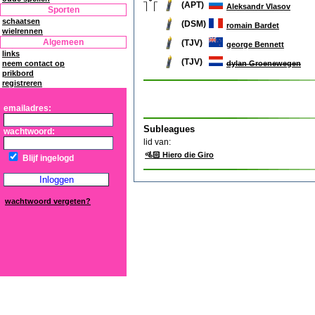
(APT)
Aleksandr Vlasov
Sporten
schaatsen
(DSM)
romain Bardet
wielrennen
Algemeen
(TJV)
george Bennett
links
(TJV)
dylan Groenewegen
neem contact op
prikbord
registreren
emailadres:
Subleagues
wachtwoord:
lid van:
🚵🏻 Hiero die Giro
Blijf ingelogd
wachtwoord vergeten?