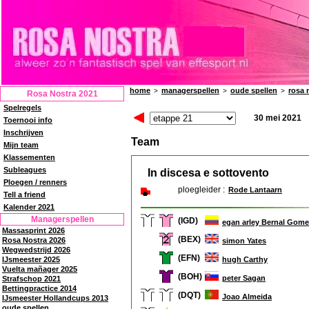
home
managerspellen
oude spellen
rosa 
>
>
>
Rosa Nostra 2021
Spelregels
30 mei 2021
Toernooi info
Inschrijven
Team
Mijn team
Klassementen
Subleagues
In discesa e sottovento
Ploegen / renners
ploegleider :
Rode Lantaarn
Tell a friend
Kalender 2021
Managerspellen
(IGD)
egan arley Bernal Gom
Massasprint 2026
(BEX)
Rosa Nostra 2026
simon Yates
Wegwedstrijd 2026
(EFN)
hugh Carthy
IJsmeester 2025
Vuelta mañager 2025
(BOH)
peter Sagan
Strafschop 2021
Bettingpractice 2014
(DQT)
Joao Almeida
IJsmeester Hollandcups 2013
oude spellen