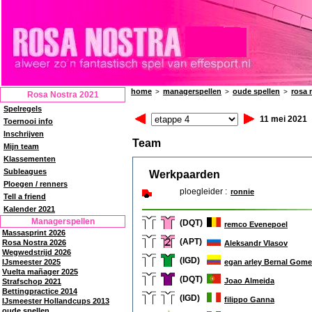
home
managerspellen
oude spellen
rosa 
>
>
>
Rosa Nostra 2021
Spelregels
11 mei 2021
Toernooi info
Inschrijven
Team
Mijn team
Klassementen
Subleagues
Werkpaarden
Ploegen / renners
ploegleider :
ronnie
Tell a friend
Kalender 2021
Managerspellen
(DQT)
remco Evenepoel
Massasprint 2026
(APT)
Rosa Nostra 2026
Aleksandr Vlasov
Wegwedstrijd 2026
(IGD)
egan arley Bernal Gom
IJsmeester 2025
Vuelta mañager 2025
(DQT)
Joao Almeida
Strafschop 2021
Bettingpractice 2014
(IGD)
filippo Ganna
IJsmeester Hollandcups 2013
oude spellen