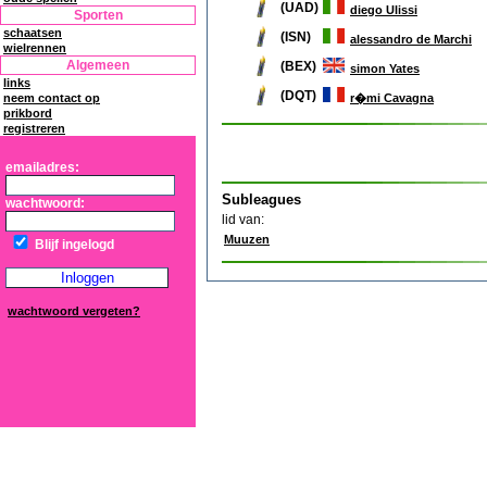
(UAD)
diego Ulissi
Sporten
schaatsen
(ISN)
alessandro de Marchi
wielrennen
Algemeen
(BEX)
simon Yates
links
(DQT)
r�mi Cavagna
neem contact op
prikbord
registreren
emailadres:
Subleagues
wachtwoord:
lid van:
Muuzen
Blijf ingelogd
wachtwoord vergeten?