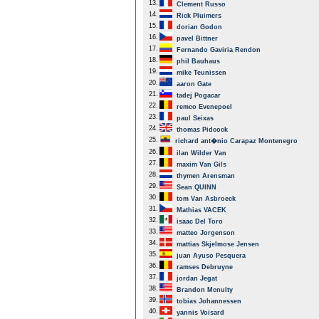
13.
Clement Russo
14.
Rick Pluimers
15.
dorian Godon
16.
pavel Bittner
17.
Fernando Gaviria Rendon
18.
phil Bauhaus
19.
mike Teunissen
20.
aaron Gate
21.
tadej Pogacar
22.
remco Evenepoel
23.
paul Seixas
24.
thomas Pidcock
25.
richard ant�nio Carapaz Montenegro
26.
ilan Wilder Van
27.
maxim Van Gils
28.
thymen Arensman
29.
Sean QUINN
30.
tom Van Asbroeck
31.
Mathias VACEK
32.
isaac Del Toro
33.
matteo Jorgenson
34.
mattias Skjelmose Jensen
35.
juan Ayuso Pesquera
36.
ramses Debruyne
37.
jordan Jegat
38.
Brandon Mcnulty
39.
tobias Johannessen
40.
yannis Voisard