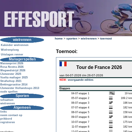
home
>
sporten
>
wielrennen
>
toernooi
wielrennen
Kalender wielrennen
Wielrenploeg
Toernooi:
Uitslagen renner
Managerspellen
Massasprint 2026
Tour de France 2026
Rosa Nostra 2026
Wegwedstrijd 2026
IJsmeester 2025
van 04-07-2026 t/m 26-07-2026
Vuelta mañager 2025
NEW:
voorgaande edities
Strafschop 2021
Bettingpractice 2014
IJsmeester Hollandcups 2013
Etappes
oude spellen
04-07
etappe 1
19 k
Sporten
05-07
etappe 2
169.2 k
schaatsen
06-07
etappe 3
196 k
wielrennen
Algemeen
07-07
etappe 4
182 k
links
08-07
etappe 5
158 k
neem contact op
09-07
etappe 6
186 k
prikbord
10-07
etappe 7
175 k
registreren
11-07
etappe 8
182 k
12-07
etappe 9
185 k