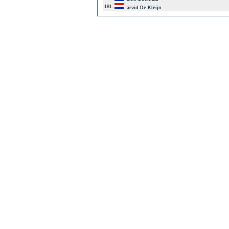
181.
arvid De Kleijn