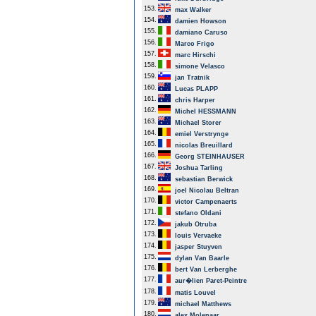
153.
max Walker
154.
damien Howson
155.
damiano Caruso
156.
Marco Frigo
157.
marc Hirschi
158.
simone Velasco
159.
jan Tratnik
160.
Lucas PLAPP
161.
chris Harper
162.
Michel HESSMANN
163.
Michael Storer
164.
emiel Verstrynge
165.
nicolas Breuillard
166.
Georg STEINHAUSER
167.
Joshua Tarling
168.
sebastian Berwick
169.
joel Nicolau Beltran
170.
victor Campenaerts
171.
stefano Oldani
172.
jakub Otruba
173.
louis Vervaeke
174.
jasper Stuyven
175.
dylan Van Baarle
176.
bert Van Lerberghe
177.
aur�lien Paret-Peintre
178.
matis Louvel
179.
michael Matthews
180.
alex Molenaar