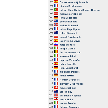
97.
Carlos Verona Quintanilla
98.
nicolas Prodhomme
99.
nelson filipe Santos Simoes Oliveira
100.
magnus cort Nielsen
101.
john Degenkolb
102.
george Bennett
103.
anders Skaarseth
104.
julian Alaphilippe
105.
robert Stannard
106.
michal Kwiatkowski
107.
javier Romo Oliver
108.
matej Mohoric
109.
filippo Ganna
110.
florian Vermeersch
111.
edoardo Affini
112.
baptiste Veistroffer
113.
Pablo Castrillo
114.
Felix Engelhardt
115.
alexandre Delettre
116.
niklas M�rkl
117.
Romain Gr�goire
118.
cl�ment Braz Afonso
119.
mauro Schmid
120.
Jai Hindley
121.
per strand Hagenes
122.
marco Haller
123.
matteo Trentin
124.
thibault Guernalec