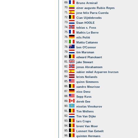
69.
Bruno Armirail
70.
einer augusto Rubio Reyes
71.
jose felix Parra Cuerda
72.
Cian Uijtdebroeks
73.
Daan HOOLE
74.
tobias s. Foss
75.
Mathis Le Berre
76.
nils Politt
77.
Mattia Cattaneo
78.
ben O'Connor
79.
tim Marsman
80.
edward Planckaert
81.
jake Stewart
82.
jonas Abrahamsen
83.
xabier mikel Azparren Irurzun
84.
krists Neilands
85.
quinn Simmons
86.
xandro Meurisse
87.
nico Denz
88.
Sepp Kuss
89.
derek Gee
90.
nicolas Vinokurov
91.
Tim Wellens
92.
Tim Van Dijke
93.
lars Craps
94.
brent Van Moer
95.
Lennert Van Eetvelt
96.
quinten Hermans