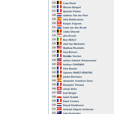
125.
Liam Slock
126.
Warren Barguil
127.
Quentin Pacher
128.
mathieu Van der Poel
129.
Abel Balderstone
130.
Kasper Asgreen
131.
frank van den Broek
132.
robbe Dhondt
133.
alex Kirsch
134.
Ben HEALY
135.
vlad Van Mechelen
136.
Matthew Riccitello
137.
tiesj Benoot
138.
Matt�o Vercher
139.
anders halland Johannessen
140.
Anthon CHARMIG
141.
Alex Baudin
142.
Valentin PARET-PEINTRE
143.
jenthe Biermans
144.
alexander Aranburu Deva
145.
Benjamin Thomas
146.
silvan Dillie
147.
fred Wright
148.
kamil Gradek
149.
Ewen Costiou
150.
Pascal Eenkhoorn
151.
michael Valgren Andersen
152.
luke Durbridge