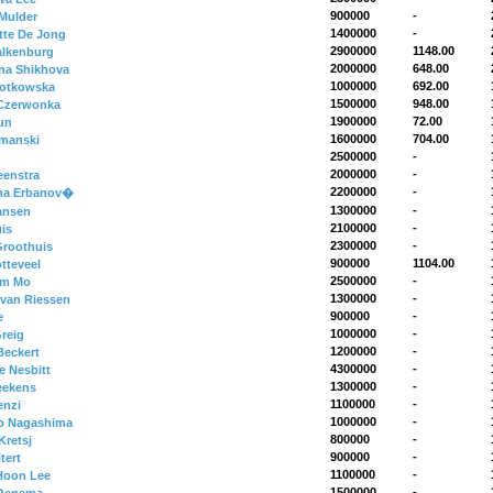
900000
-
Mulder
1400000
-
tte De Jong
2900000
1148.00
alkenburg
2000000
648.00
ina Shikhova
1000000
692.00
lotkowska
1500000
948.00
 Czerwonka
1900000
72.00
tun
1600000
704.00
manski
2500000
-
2000000
-
eenstra
2200000
-
na Erbanov�
1300000
-
ansen
2100000
-
uis
2300000
-
Groothuis
900000
1104.00
tteveel
2500000
-
om Mo
1300000
-
 van Riessen
900000
-
e
1000000
-
Greig
1200000
-
Beckert
4300000
-
e Nesbitt
1300000
-
eekens
1100000
-
enzi
1000000
-
ro Nagashima
800000
-
retsj
900000
-
tert
1100000
-
Hoon Lee
1500000
-