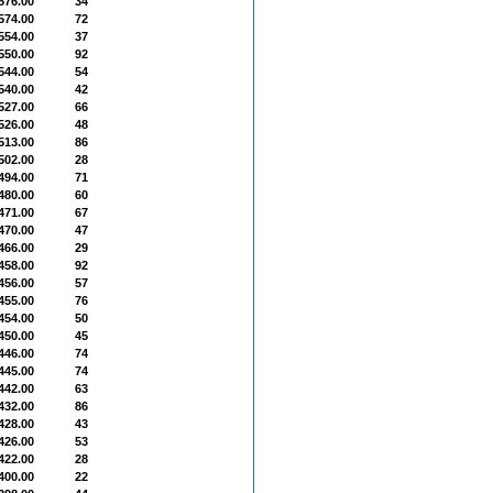
576.00
34
574.00
72
554.00
37
550.00
92
544.00
54
540.00
42
527.00
66
526.00
48
513.00
86
502.00
28
494.00
71
480.00
60
471.00
67
470.00
47
466.00
29
458.00
92
456.00
57
455.00
76
454.00
50
450.00
45
446.00
74
445.00
74
442.00
63
432.00
86
428.00
43
426.00
53
422.00
28
400.00
22