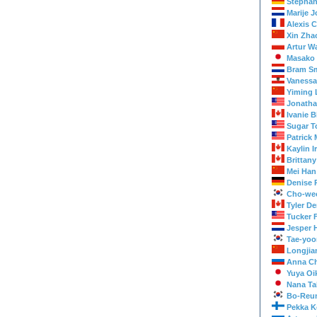
Stephan
Marije J
Alexis 
Xin Zha
Artur W
Masako
Bram Sm
Vanessa
Yiming 
Jonath
Ivanie 
Sugar T
Patrick
Kaylin I
Brittan
Mei Han
Denise 
Cho-we
Tyler D
Tucker 
Jesper 
Tae-yoo
Longjia
Anna C
Yuya Oi
Nana Ta
Bo-Reu
Pekka K