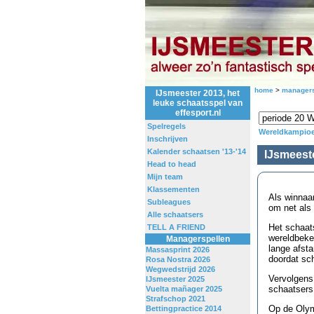
home
>
managers
IJsmeester 2013, het
leuke schaatsspel van
effesport.nl
Spelregels
Wereldkampioe
Inschrijven
Kalender schaatsen '13-'14
IJsmeest
Head to head
Mijn team
Klassementen
Als winnaar
Subleagues
om net als 
Alle schaatsers
Het schaats
TELL A FRIEND
wereldbeke
Managerspellen
lange afst
Massasprint 2026
doordat sc
Rosa Nostra 2026
Wegwedstrijd 2026
Vervolgens
IJsmeester 2025
schaatsers 
Vuelta mañager 2025
Strafschop 2021
Op de Olym
Bettingpractice 2014