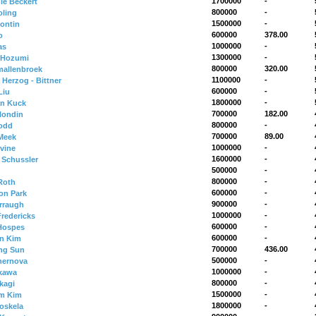
1700000
-
ie Beckert
800000
-
oling
1500000
-
Contin
600000
378.00
o
1000000
-
as
1300000
-
 Hozumi
800000
320.00
allenbroek
1100000
-
 Herzog - Bittner
600000
-
Liu
1800000
-
an Kuck
700000
182.00
Blondin
800000
-
odd
700000
89.00
 Meek
1000000
-
rvine
1600000
-
y Schussler
500000
-
800000
-
Roth
600000
-
on Park
900000
-
erraugh
1000000
-
Fredericks
600000
-
Hospes
600000
-
n Kim
700000
436.00
ng Sun
500000
-
hernova
1000000
-
kawa
800000
-
kagi
1500000
-
m Kim
1800000
-
oskela