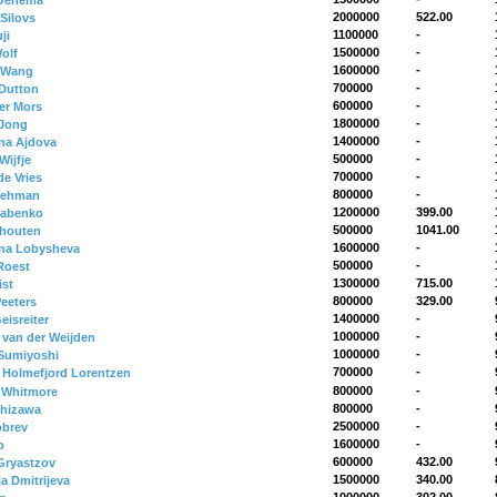
 Oenema
2000000
522.00
Silovs
1100000
-
ji
1500000
-
olf
1600000
-
 Wang
700000
-
 Dutton
600000
-
Ter Mors
1800000
-
 Jong
1400000
-
ina Ajdova
500000
-
Wijfje
700000
-
e Vries
800000
-
Lehman
1200000
399.00
Babenko
500000
1041.00
chouten
1600000
-
ina Lobysheva
500000
-
 Roest
1300000
715.00
ist
800000
329.00
Peeters
1400000
-
eisreiter
1000000
-
van der Weijden
1000000
-
Sumiyoshi
700000
-
Holmefjord Lorentzen
800000
-
l Whitmore
800000
-
shizawa
2500000
-
obrev
1600000
-
o
600000
432.00
Gryastzov
1500000
340.00
a Dmitrijeva