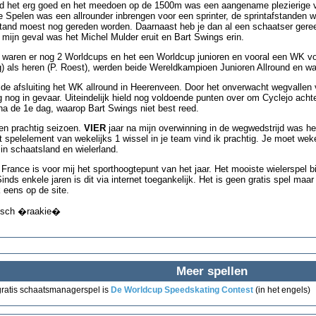
ed het erg goed en het meedoen op de 1500m was een aangename plezierige ve
 Spelen was een allrounder inbrengen voor een sprinter, de sprintafstanden 
stand moest nog gereden worden. Daarnaast heb je dan al een schaatser geree
n mijn geval was het Michel Mulder eruit en Bart Swings erin.
 waren er nog 2 Worldcups en het een Worldcup junioren en vooral een WK v
g) als heren (P. Roest), werden beide Wereldkampioen Junioren Allround en w
e de afsluiting het WK allround in Heerenveen. Door het onverwacht wegvalle
 nog in gevaar. Uiteindelijk hield nog voldoende punten over om Cyclejo ach
na de 1e dag, waarop Bart Swings niet best reed.
een prachtig seizoen.
VIER
jaar na mijn overwinning in de wegwedstrijd was he
 spelelement van wekelijks 1 wissel in je team vind ik prachtig. Je moet weke
in schaatsland en wielerland.
France is voor mij het sporthoogtepunt van het jaar. Het mooiste wielerspel bi
Sinds enkele jaren is dit via internet toegankelijk. Het is geen gratis spel maa
 eens op de site.
sch �raakie�
Meer spellen
ratis schaatsmanagerspel is
De Worldcup Speedskating Contest
(in het engels)