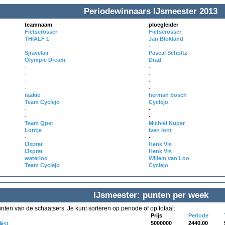
Periodewinnaars IJsmeester 2013
teamnaam
ploegleider
Fietscrosser
Fietscrosser
THIALF 1
Jan Blokland
-
-
Sjravelair
Pascal Scholtz
Olympic Dream
Drad
-
-
-
-
-
-
-
-
raakie
herman bosch
Team Cyclejo
Cyclejo
-
-
-
-
Team Qper
Michiel Kuper
Lontje
ivan lont
-
-
IJspret
Henk Vis
IJspret
Henk Vis
waterloo
Willem van Loo
Team Cyclejo
Cyclejo
IJsmeester: punten per week
nten van de schaatsers. Je kunt sorteren op periode of op totaal:
Prijs
Periode
5000000
2440.00
�st