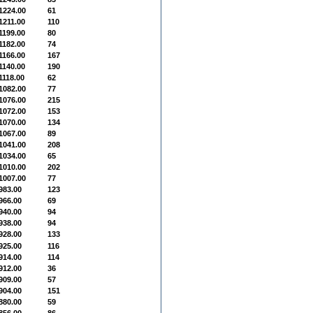
1224.00
61
1211.00
110
1199.00
80
1182.00
74
1166.00
167
1140.00
190
1118.00
62
1082.00
77
1076.00
215
1072.00
153
1070.00
134
1067.00
89
1041.00
208
1034.00
65
1010.00
202
1007.00
77
983.00
123
966.00
69
940.00
94
938.00
94
928.00
133
925.00
116
914.00
114
912.00
36
909.00
57
904.00
151
880.00
59