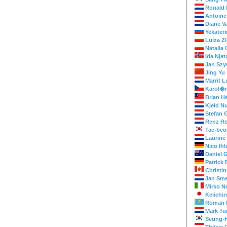
Ronald 
Antoine
Diane V
Yekater
Luiza Z
Natalia
Ida Nja
Jan Szy
Jing Yu
Marrit L
Karol�
Brian H
Kjeld N
Stefan 
Renz Ro
Tae-be
Laurine
Nico Ihl
Daniel 
Patrick 
Christin
Jan Sm
Mirko N
Keiichi
Roman K
Mark Tui
Seung-