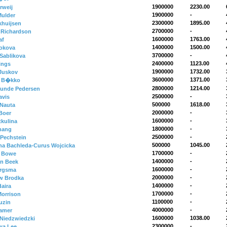
1900000
2230.00
rweij
1900000
-
Mulder
2300000
1895.00
khuijsen
2700000
-
 Richardson
1600000
1763.00
af
1400000
1500.00
kokova
3700000
-
 Sablikova
2400000
1123.00
ings
1900000
1732.00
Juskov
3600000
1371.00
 B�kko
2800000
1214.00
Lunde Pedersen
2500000
-
avis
500000
1618.00
Nauta
2000000
-
Boer
1600000
-
tkulina
1800000
-
hang
2500000
-
 Pechstein
500000
1045.00
na Bachleda-Curus Wojcicka
1700000
-
y Bowe
1400000
-
an Beek
1600000
-
ergsma
2000000
-
w Brodka
1400000
-
aira
1700000
-
orrison
1100000
-
uzin
4000000
-
amer
1600000
1038.00
Niedzwiedzki
2300000
-
wa Lee