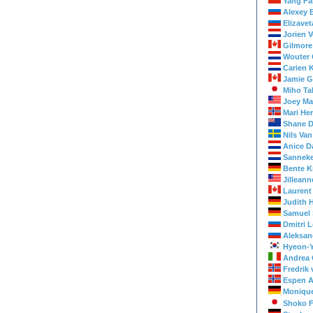
Yang Fa
Alexey 
Elizavet
Jorien 
Gilmore
Wouter 
Carien 
Jamie G
Miho Ta
Joey Ma
Mari H
Shane 
Nils Van
Anice D
Sanneke
Bente K
Jillean
Laurent
Judith 
Samuel
Dmitri 
Aleksan
Hyeon-
Andrea 
Fredrik 
Espen 
Moniqu
Shoko F