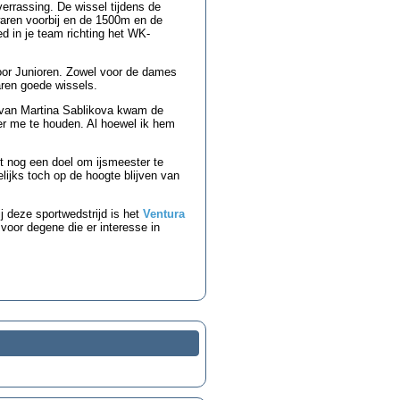
rrassing. De wissel tijdens de
waren voorbij en de 1500m en de
d in je team richting het WK-
oor Junioren. Zowel voor de dames
aren goede wissels.
n van Martina Sablikova kwam de
ter me te houden. Al hoewel ik hem
t nog een doel om ijsmeester te
lijks toch op de hoogte blijven van
j deze sportwedstrijd is het
Ventura
r voor degene die er interesse in