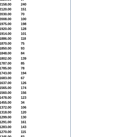
2158.00
240
2120.00
151
2030.00
70
2008.00
100
1975.00
198
1920.00
128
1914.00
101
1886.00
118
1870.00
75
1850.00
93
1848.00
84
1802.00
139
1787.00
85
1785.00
78
1743.00
194
1683.00
67
1637.00
126
1565.00
174
1560.00
156
1478.00
123
1455.00
34
1372.00
106
1318.00
120
1299.00
130
1291.00
161
1283.00
143
1270.00
115
1245.00
83