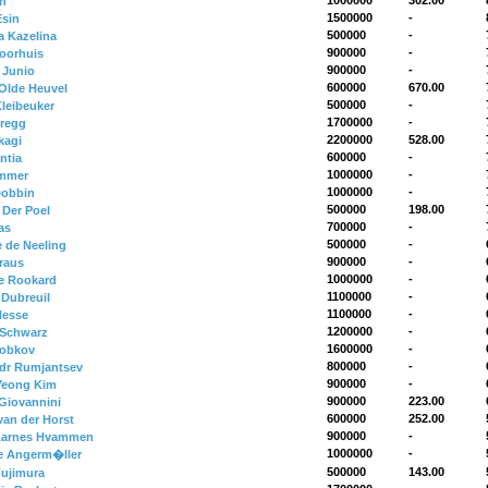
1000000
302.00
n
1500000
-
Esin
500000
-
a Kazelina
900000
-
Voorhuis
900000
-
 Junio
600000
670.00
Olde Heuvel
500000
-
Kleibeuker
1700000
-
regg
2200000
528.00
kagi
600000
-
ntia
1000000
-
emmer
1000000
-
Dobbin
500000
198.00
 Der Poel
700000
-
as
500000
-
 de Neeling
900000
-
raus
1000000
-
ne Rookard
1100000
-
 Dubreuil
1100000
-
Hesse
1200000
-
 Schwarz
1600000
-
Lobkov
800000
-
dr Rumjantsev
900000
-
Yeong Kim
900000
223.00
Giovannini
600000
252.00
van der Horst
900000
-
Aarnes Hvammen
1000000
-
e Angerm�ller
500000
143.00
ujimura