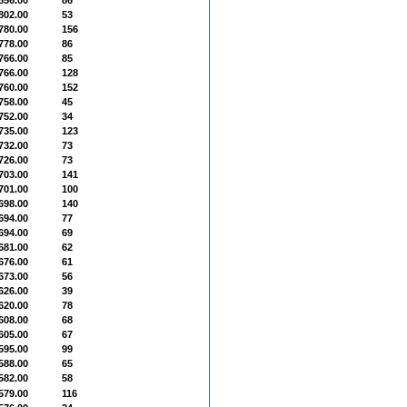
856.00
86
802.00
53
780.00
156
778.00
86
766.00
85
766.00
128
760.00
152
758.00
45
752.00
34
735.00
123
732.00
73
726.00
73
703.00
141
701.00
100
698.00
140
694.00
77
694.00
69
681.00
62
676.00
61
673.00
56
626.00
39
620.00
78
608.00
68
605.00
67
595.00
99
588.00
65
582.00
58
579.00
116