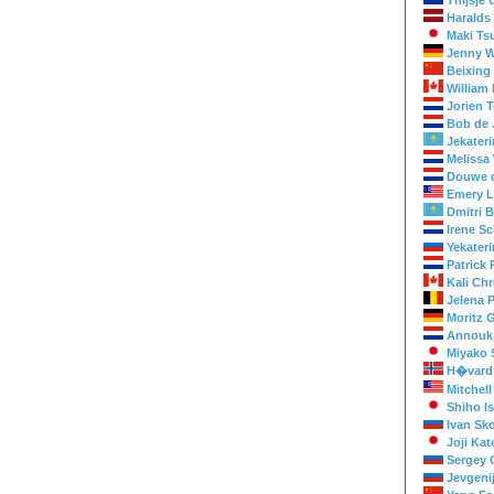
Thijsje
Haralds 
Maki Tsu
Jenny W
Beixing
William
Jorien 
Bob de
Jekater
Melissa 
Douwe d
Emery 
Dmitri 
Irene S
Yekater
Patrick
Kali Chr
Jelena 
Moritz G
Annouk 
Miyako 
H�vard 
Mitchel
Shiho I
Ivan Sk
Joji Kat
Sergey 
Jevgenij