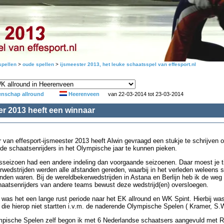
pellen
>
oude spellen
>
ijsmeester 2013, het leuke schaatsspel van effesport.nl
nschap allround
Heerenveen
van 22-03-2014 tot 23-03-2014
er 2013 heeft een winnaar
 van effesport-ijsmeester 2013 heeft Alwin gevraagd een stukje te schrijven o
de schaatsenrijders in het Olympische jaar te kunnen pieken.
seizoen had een andere indeling dan voorgaande seizoenen. Daar moest je tij
rwedstrijden werden alle afstanden gereden, waarbij in het verleden weleens 
anden waren. Bij de wereldbekerwedstrijden in Astana en Berlijn heb ik de we
haatsenrijders van andere teams bewust deze wedstrijd(en) oversloegen.
 was het een lange rust periode naar het EK allround en WK Spint. Hierbij wa
die hierop niet startten i.v.m. de naderende Olympische Spelen ( Kramer, S.
pische Spelen zelf begon ik met 6 Nederlandse schaatsers aangevuld met Ri