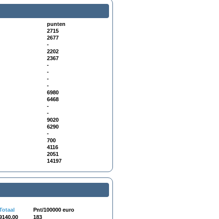
punten
2715
2677
-
2202
2367
-
-
-
-
6980
6468
-
-
9020
6290
-
700
4116
2051
14197
Totaal
Pnt/100000 euro
9140.00
183