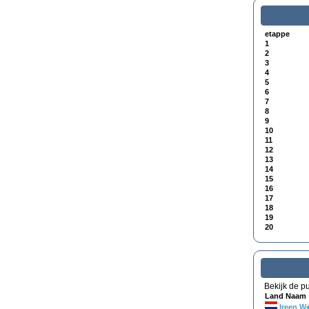
etappe
1
2
3
4
5
6
7
8
9
10
11
12
13
14
15
16
17
18
19
20
Bekijk de pu
Land Naam
Ireen W